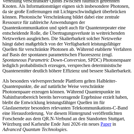
Verteilung verschränkter Qubits zwischen räumlich getrennten
Knoten. Als Informationsträger eignen sich insbesondere Photonen,
da sie große Entfernungen mit Lichtgeschwindigkeit überbrücken
können. Photonische Verschränkung bildet dabei eine zentrale
Ressource für zahlreiche Anwendungen der
Quantenkommunikation und spielt auch für Quantenrepeater eine
entscheidende Rolle, die Übertragungsverluste in weitreichenden
Netzwerken ausgleichen.
Die Skalierbarkeit solcher Netzwerke
hängt dabei maßgeblich von der Verfügbarkeit leistungsfähiger
Quellen für verschränkte Photonen ab. Während etablierte Verfahren
auf Basis der spontanen parametrischen Fluoreszenz (engl.
Spontaneous Parametric Down-Conversion
, SPDC) Photonenpaare
lediglich probabilistisch erzeugen, versprechen deterministische
Quantenemitter deutlich höhere Effizienz und bessere Skalierbarkeit.
Als besonders vielversprechende Plattform gelten Halbleiter-
Quantenpunkte, die auf natürliche Weise verschränkte
Photonenpaare erzeugen können. Während Quantenpunkte im
Nahinfrarotbereich bereits hervorragende Ergebnisse erzielt haben,
bleibt die Entwicklung leistungsfähiger Quellen im für
Glasfasernetze besonders relevanten Telekommunikations-C-Band
eine Herausforderung. Vor diesem Hintergrund veröffentlichten
Forschende aus dem QR.N-Verbund an den Standorten Stuttgart,
Würzburg und Karlsruhe Ende Juni 2026 ein neues
Paper
in
Advanced Quantum Technologies
.