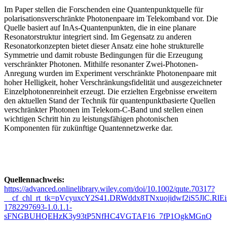
Im Paper stellen die Forschenden eine Quantenpunktquelle für
polarisationsverschränkte Photonenpaare im Telekomband vor. Die
Quelle basiert auf InAs-Quantenpunkten, die in eine planare
Resonatorstruktur integriert sind. Im Gegensatz zu anderen
Resonatorkonzepten bietet dieser Ansatz eine hohe strukturelle
Symmetrie und damit robuste Bedingungen für die Erzeugung
verschränkter Photonen.
Mithilfe resonanter Zwei-Photonen-
Anregung
wurden im Experiment
verschränkte Photonenpaare mit
hoher Helligkeit, hoher Verschränkungsfidelität und ausgezeichneter
Einzelphotonenreinheit erzeugt. Die erzielten Ergebnisse erweitern
den aktuellen Stand der Technik für quantenpunktbasierte Quellen
verschränkter Photonen im Telekom-C-Band und stellen einen
wichtigen Schritt hin zu leistungsfähigen photonischen
Komponenten für zukünftige Quantennetzwerke dar.
Quellennachweis:
https://advanced.onlinelibrary.wiley.com/doi/10.1002/qute.70317?
__cf_chl_rt_tk=pVcyuxcY2S41.DRWddx8TNxuojidwf2iS5JlC.RlEi
1782297693-1.0.1.1-
sFNGBUHQEHzK3y93tP5NfHC4VGTAF16_7fP1OgkMGnQ